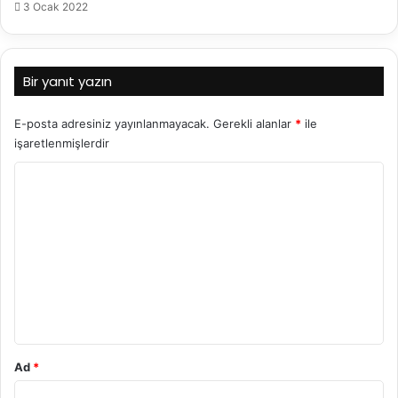
3 Ocak 2022
Bir yanıt yazın
E-posta adresiniz yayınlanmayacak.
Gerekli alanlar
*
ile
işaretlenmişlerdir
Y
o
r
u
m
*
Ad
*