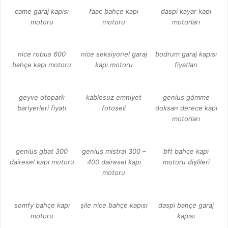
came garaj kapısı
faac bahçe kapı
daspi kayar kapı
motoru
motoru
motorları
nice robus 600
nice seksiyonel garaj
bodrum garaj kapısı
bahçe kapı motoru
kapı motoru
fiyatları
geyve otopark
kablosuz emniyet
genius gömme
bariyerleri fiyatı
fotoseli
doksan derece kapı
motorları
genius gbat 300
genius mistral 300 –
bft bahçe kapı
dairesel kapı motoru
400 dairesel kapı
motoru dişlileri
motoru
somfy bahçe kapı
şile nice bahçe kapısı
daspi bahçe garaj
motoru
kapısı