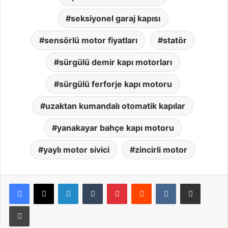
seksiyonel garaj kapısı
sensörlü motor fiyatları
statör
sürgülü demir kapı motorları
sürgülü ferforje kapı motoru
uzaktan kumandalı otomatik kapılar
yanakayar bahçe kapı motoru
yaylı motor sivici
zincirli motor
LinkedIn
Tumblr
Pinterest
Reddit
VKontakte
E-Posta ile paylaş
Yazdır