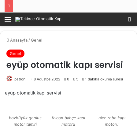
Menü
Ar
Anasayfa
/
Genel
Genel
eyüp otomatik kapı servisi
patron
8 Ağustos 2022
0
5
1 dakika okuma süresi
eyüp otomatik kapı servisi
bozhüyük genius
falcon bahçe kapı
nice robo kapı
motor tamiri
motoru
motoru