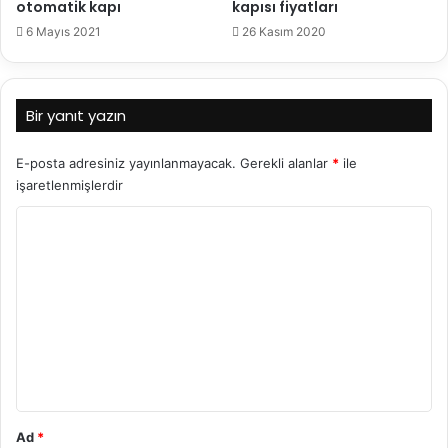
otomatik kapı
kapısı fiyatları
6 Mayıs 2021
26 Kasım 2020
Bir yanıt yazın
E-posta adresiniz yayınlanmayacak.
Gerekli alanlar
*
ile
işaretlenmişlerdir
Y
o
r
u
m
*
Ad
*