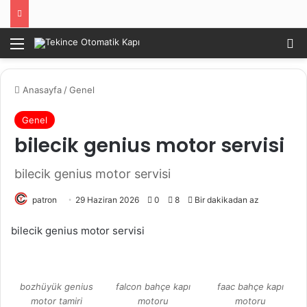
Menü
Ar
Anasayfa
/
Genel
Genel
bilecik genius motor servisi
bilecik genius motor servisi
patron
29 Haziran 2026
0
8
Bir dakikadan az
bilecik genius motor servisi
bozhüyük genius
falcon bahçe kapı
faac bahçe kapı
motor tamiri
motoru
motoru