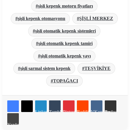
şişli kepenk motoru fiyatları
şişli kepenk otomasyonu
ŞİŞLİ MERKEZ
şişli otomatik kepenk sistemleri
şişli otomatik kepenk tamiri
şişli otomatik kepenk yayı
şişli sarmal sistem kepenk
TEŞVİKİYE
TOPAĞACI
LinkedIn
Tumblr
Pinterest
Reddit
VKontakte
E-Posta ile paylaş
Yazdır