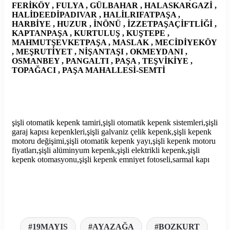
FERİKÖY , FULYA , GÜLBAHAR , HALASKARGAZİ ,
HALİDEEDİPADIVAR , HALİLRIFATPAŞA ,
HARBİYE , HUZUR , İNÖNÜ , İZZETPAŞAÇİFTLİĞİ ,
KAPTANPAŞA , KURTULUŞ , KUŞTEPE ,
MAHMUTŞEVKETPAŞA , MASLAK , MECİDİYEKÖY
, MEŞRUTİYET , NİŞANTAŞI , OKMEYDANI ,
OSMANBEY , PANGALTI , PAŞA , TEŞVİKİYE ,
TOPAĞACI , PAŞA MAHALLESİ-SEMTİ
şişli otomatik kepenk tamiri,şişli otomatik kepenk sistemleri,şişli
garaj kapısı kepenkleri,şişli galvaniz çelik kepenk,şişli kepenk
motoru değişimi,şişli otomatik kepenk yayı,şişli kepenk motoru
fiyatları,şişli alüminyum kepenk,şişli elektrikli kepenk,şişli
kepenk otomasyonu,şişli kepenk emniyet fotoseli,sarmal kapı
19MAYIS
AYAZAĞA
BOZKURT