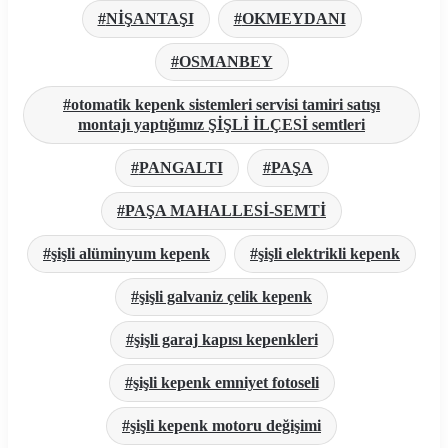
NİŞANTAŞI
OKMEYDANI
OSMANBEY
otomatik kepenk sistemleri servisi tamiri satışı
montajı yaptığımız ŞİŞLİ İLÇESİ semtleri
PANGALTI
PAŞA
PAŞA MAHALLESİ-SEMTİ
şişli alüminyum kepenk
şişli elektrikli kepenk
şişli galvaniz çelik kepenk
şişli garaj kapısı kepenkleri
şişli kepenk emniyet fotoseli
şişli kepenk motoru değişimi