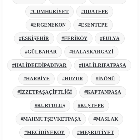
CUMHURİYET
DUATEPE
ERGENEKON
ESENTEPE
ESKİŞEHİR
FERİKÖY
FULYA
GÜLBAHAR
HALASKARGAZİ
HALİDEEDİPADIVAR
HALİLRIFATPAŞA
HARBİYE
HUZUR
İNÖNÜ
İZZETPAŞAÇİFTLİĞİ
KAPTANPAŞA
KURTULUŞ
KUŞTEPE
MAHMUTŞEVKETPAŞA
MASLAK
MECİDİYEKÖY
MEŞRUTİYET