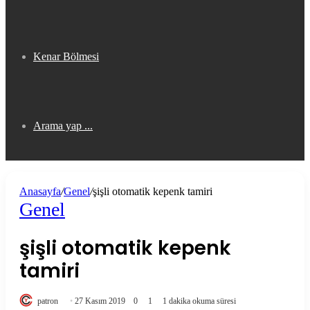
Kenar Bölmesi
Arama yap ...
Anasayfa
/
Genel
/
şişli otomatik kepenk tamiri
Genel
şişli otomatik kepenk
tamiri
patron
27 Kasım 2019
0
1
1 dakika okuma süresi