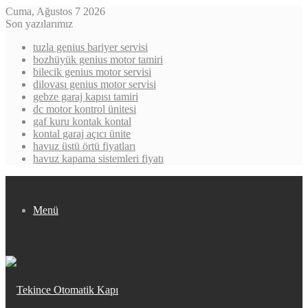
Cuma, Ağustos 7 2026
Son yazılarımız
tuzla genius bariyer servisi
bozhüyük genius motor tamiri
bilecik genius motor servisi
dilovası genius motor servisi
gebze garaj kapısı tamiri
dc motor kontrol ünitesi
gaf kuru kontak kontal
kontal garaj açıcı ünite
havuz üstü örtü fiyatları
havuz kapama sistemleri fiyatı
Menü