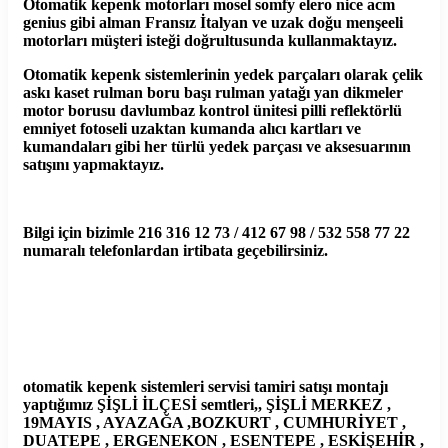
Otomatik kepenk motorları mosel somfy elero nice acm
genius gibi alman Fransız İtalyan ve uzak doğu menşeeli
motorları müşteri isteği doğrultusunda kullanmaktayız.
Otomatik kepenk sistemlerinin yedek parçaları olarak çelik
askı kaset rulman boru başı rulman yatağı yan dikmeler
motor borusu davlumbaz kontrol ünitesi pilli reflektörlü
emniyet fotoseli uzaktan kumanda alıcı kartları ve
kumandaları gibi her türlü yedek parçası ve aksesuarının
satışını yapmaktayız.
Bilgi için bizimle 216 316 12 73 / 412 67 98 / 532 558 77 22
numaralı telefonlardan irtibata geçebilirsiniz.
otomatik kepenk sistemleri servisi tamiri satışı montajı
yaptığımız ŞİŞLİ İLÇESİ semtleri,, ŞİŞLİ MERKEZ ,
19MAYIS , AYAZAĞA ,BOZKURT , CUMHURİYET ,
DUATEPE , ERGENEKON , ESENTEPE , ESKİŞEHİR ,