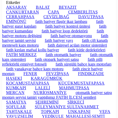
Etiketler
AKSARAY
BALAT
BEYAZIT
CANKURTARAN
ÇAPA
ÇEMBERLİTAŞ
CERRAHPAŞA
CEVİZLİBAĞ
DAVUTPAŞA
EMİNÖNÜ
fatih bariyer flaşör ikaz lambası
fatih
bariyer garaj kapıları
fatih bariyer kontrol ünitesi
fatih
bariyer kumandası
fatih bariyer loop dedektörü
fatih
bariyer motoru değişimi
fatih bariyer otomasyonu
fatih
bariyer tamiri servisi
fatih bariyer yayı
fatih çift kanatlı
menteşeli kapı motoru
fatih dairesel açılan motor sistemleri
fatih kırılan mafsal kollu bariyer
fatih kütle dedektörleri
FATİH MERKEZ
fatih otomatik bariyer
fatih otomatik
kapı sistemleri
fatih otopark bariyeri satışı
fatih pilli
reflektörlü emniyet fotoseli
fatih sürgülü bahçe kapı motorları
fatih yanakayar bahçe kapı motoru
fatih zincir bariyer
montajı
FENER
FEVZİPAŞA
FINDIKZADE
HASEKİ
KARAGÜMRÜK
KOCAMUSTAFAPAŞA
KÜÇÜKMUSTAFAPAŞA
KUMKAPI
LALELİ
MAHMUTPAŞA
MERCAN
NURİOSMANİYE
otomatik bariyer satışı
montajı servisi tamiri yaptığımız FATİH İLÇESİ semtleri
SAMATYA
ŞEHREMİNİ
SİRKECİ
SOFULAR
SÜLEYMANİYE SULTANAHMET
TAHTAKALE
TOPKAPI
UNKAPANI
VEFA
YAVUZSELİM
YEDİKULE MAHALLESİ-SEMTİ