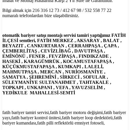
İmalat ve Montaj Hatalarına Karşı 2 Yıl Süre İle Garantilidir.
Bilgi almak için 216 316 12 73 / 412 67 98 / 532 558 77 22
numaralı telefonlardan bize ulaşabilirsiniz.
otomatik bariyer satışı montajı servisi tamiri yaptığımız FATİH
İLÇESİ semtleri, FATİH MERKEZ , AKSARAY , BALAT ,
BEYAZIT , CANKURTARAN , CERRAHPAŞA , ÇAPA ,
ÇEMBERLİTAŞ , CEVİZLİBAĞ , DAVUTPAŞA ,
EMİNÖNÜ , FENER , FEVZİPAŞA , FINDIKZADE ,
HASEKİ , KARAGÜMRÜK , KOCAMUSTAFAPAŞA ,
KÜÇÜKMUSTAFAPAŞA , KUMKAPI , LALELİ,
MAHMUTPAŞA , MERCAN , NURİOSMANİYE ,
SAMATYA , ŞEHREMİNİ , SİRKECİ , SOFULAR ,
SÜLEYMANİYE SULTANAHMET , TAHTAKALE ,
TOPKAPI , UNKAPANI , VEFA , YAVUZSELİM ,
YEDİKULE MAHALLESİ-SEMTİ
fatih bariyer tamiri servisi,fatih bariyer motoru değişimi,fatih bariyer
yayı,fatih bariyer kontrol ünitesi,fatih bariyer loop dedektörü,fatih
bariyer kumandası,fatih pilli reflektörlü emniyet fotoseli,