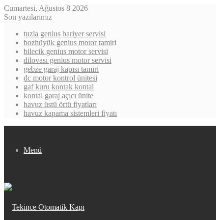
Cumartesi, Ağustos 8 2026
Son yazılarımız
tuzla genius bariyer servisi
bozhüyük genius motor tamiri
bilecik genius motor servisi
dilovası genius motor servisi
gebze garaj kapısı tamiri
dc motor kontrol ünitesi
gaf kuru kontak kontal
kontal garaj açıcı ünite
havuz üstü örtü fiyatları
havuz kapama sistemleri fiyatı
Menü