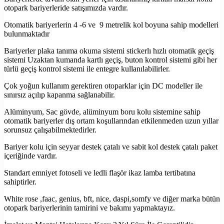
otopark bariyerleride satışımızda vardır.
Otomatik bariyerlerin 4 -6 ve 9 metrelik kol boyuna sahip modelleri
bulunmaktadır
Bariyerler plaka tanıma okuma sistemi stickerlı hızlı otomatik geçiş
sistemi Uzaktan kumanda kartlı geçiş, buton kontrol sistemi gibi her
türlü geçiş kontrol sistemi ile entegre kullanılabilirler.
Çok yoğun kullanım gerektiren otoparklar için DC modeller ile
sınırsız açılıp kapanma sağlanabilir.
Alüminyum, Sac gövde, alüminyum boru kolu sistemine sahip
otomatik bariyerler dış ortam koşullarından etkilenmeden uzun yıllar
sorunsuz çalışabilmektedirler.
Bariyer kolu için seyyar destek çatalı ve sabit kol destek çatalı paket
içeriğinde vardır.
Standart emniyet fotoseli ve ledli flaşör ikaz lamba tertibatına
sahiptirler.
White rose ,faac, genius, bft, nice, daspi,somfy ve diğer marka bütün
otopark bariyerlerinin tamirini ve bakımı yapmaktayız.