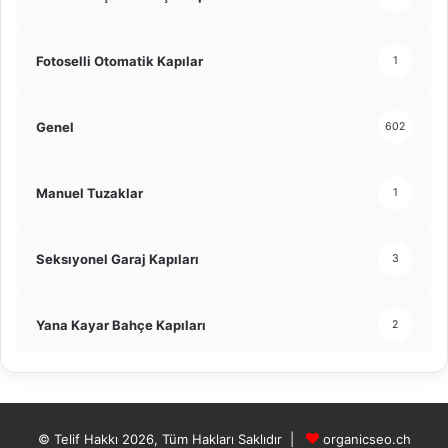
Fotoselli Otomatik Kapılar
1
Genel
602
Manuel Tuzaklar
1
Seksıyonel Garaj Kapıları
3
Yana Kayar Bahçe Kapıları
2
© Telif Hakkı 2026, Tüm Hakları Saklıdır |
organicseo.ch