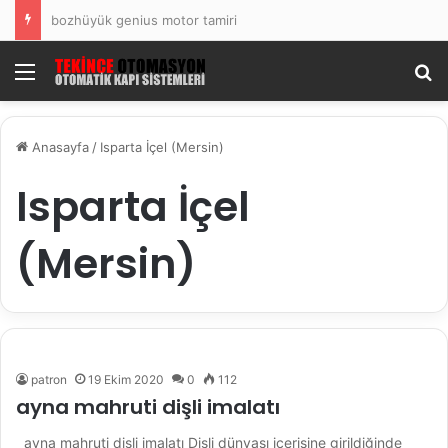
bozhüyük genius motor tamiri
Menü
Ar
Anasayfa
/
Isparta İçel (Mersin)
Isparta İçel
(Mersin)
patron
19 Ekim 2020
0
112
ayna mahruti dişli imalatı
ayna mahruti dişli imalatı Dişli dünyası içerisine girildiğinde