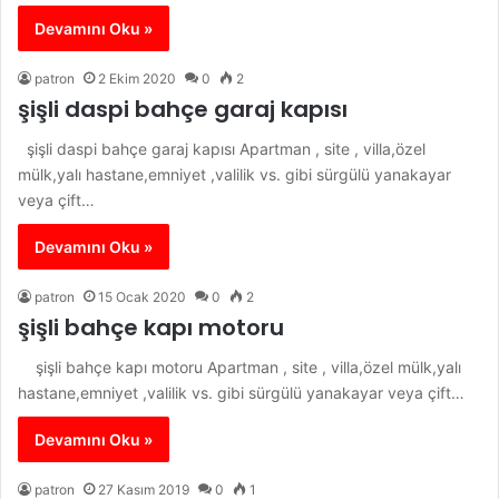
Devamını Oku »
patron
2 Ekim 2020
0
2
şişli daspi bahçe garaj kapısı
şişli daspi bahçe garaj kapısı Apartman , site , villa,özel
mülk,yalı hastane,emniyet ,valilik vs. gibi sürgülü yanakayar
veya çift…
Devamını Oku »
patron
15 Ocak 2020
0
2
şişli bahçe kapı motoru
şişli bahçe kapı motoru Apartman , site , villa,özel mülk,yalı
hastane,emniyet ,valilik vs. gibi sürgülü yanakayar veya çift…
Devamını Oku »
patron
27 Kasım 2019
0
1