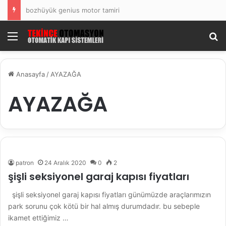
bozhüyük genius motor tamiri
Menü
Ar
Anasayfa
/
AYAZAĞA
AYAZAĞA
patron
24 Aralık 2020
0
2
şişli seksiyonel garaj kapısı fiyatları
şişli seksiyonel garaj kapısı fiyatları günümüzde araçlarımızın
park sorunu çok kötü bir hal almış durumdadır. bu sebeple
ikamet ettiğimiz …