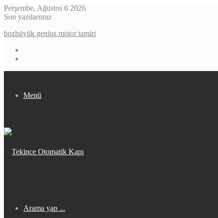
Perşembe, Ağustos 6 2026
Son yazılarımız
bozhüyük genius motor tamiri
Menü
Arama yap ...