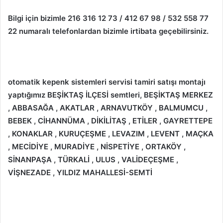
Bilgi için bizimle 216 316 12 73 / 412 67 98 / 532 558 77
22 numaralı telefonlardan bizimle irtibata geçebilirsiniz.
otomatik kepenk sistemleri servisi tamiri satışı montajı
yaptığımız BEŞİKTAŞ İLÇESİ semtleri, BEŞİKTAŞ MERKEZ
, ABBASAĞA , AKATLAR , ARNAVUTKÖY , BALMUMCU ,
BEBEK , CİHANNÜMA , DİKİLİTAŞ , ETİLER , GAYRETTEPE
, KONAKLAR , KURUÇEŞME , LEVAZIM , LEVENT , MAÇKA
, MECİDİYE , MURADİYE , NİSPETİYE , ORTAKÖY ,
SİNANPAŞA , TÜRKALİ , ULUS , VALİDEÇEŞME ,
VİŞNEZADE , YILDIZ MAHALLESİ-SEMTİ