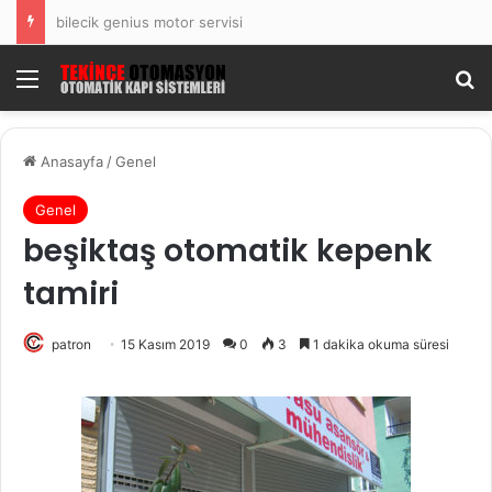
bilecik genius motor servisi
Menü
Ar
Anasayfa
/
Genel
Genel
beşiktaş otomatik kepenk
tamiri
patron
15 Kasım 2019
0
3
1 dakika okuma süresi