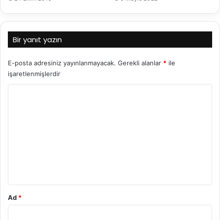
Bir yanıt yazın
E-posta adresiniz yayınlanmayacak.
Gerekli alanlar
*
ile
işaretlenmişlerdir
Y
o
r
u
m
*
Ad
*