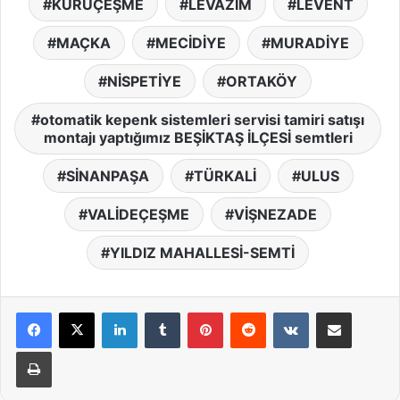
KURUÇEŞME
LEVAZIM
LEVENT
MAÇKA
MECİDİYE
MURADİYE
NİSPETİYE
ORTAKÖY
otomatik kepenk sistemleri servisi tamiri satışı
montajı yaptığımız BEŞİKTAŞ İLÇESİ semtleri
SİNANPAŞA
TÜRKALİ
ULUS
VALİDEÇEŞME
VİŞNEZADE
YILDIZ MAHALLESİ-SEMTİ
LinkedIn
Tumblr
Pinterest
Reddit
VKontakte
E-Posta ile paylaş
Yazdır