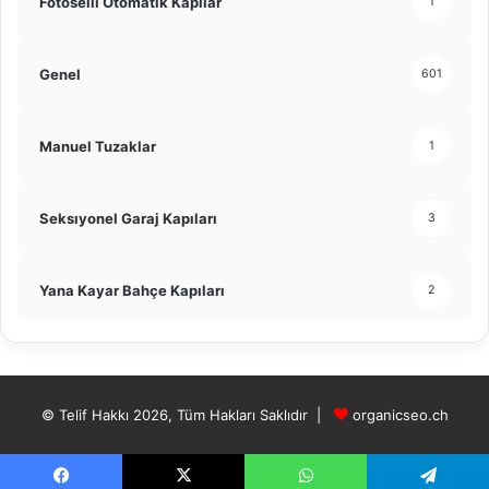
Fotoselli Otomatik Kapılar
1
Genel
601
Manuel Tuzaklar
1
Seksıyonel Garaj Kapıları
3
Yana Kayar Bahçe Kapıları
2
© Telif Hakkı 2026, Tüm Hakları Saklıdır |
organicseo.ch