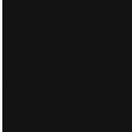
Daspi kayar kapı motorları satışı servisi montajı tamiri
nice markalı ferforje bahçe kapısı motorlarının pistonlu kapı motorunun
faac marka raylı ve doksan derece açılan kapı motorlarının
genius marka falcon milord serisi yanakayar kapı motorlarının, g-bat mis
Fransız malı somfy sürgülü yanakayar dairesel açılan çift kanatlı kapıl
ve her model sürgülü yana kayar sistem bahçe kapı motorlarının. gömm
Bilgi için bizimle 216 316 12 73 / 412 67 98 / 532 558 77 22 numaralı t
Apartman , site , villa,özel mülk,yalı hastane,emniyet ,valilik vs. gib