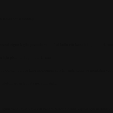
 tamiri satışı montajı
tral trigon k gibi pistonlu ve mafsal kollu çift kanatlı kapı motorlarını
ar için pistonlu kapı motorlarının
e doksan derece kapı motorunun servisi tamiri satışı ve montajını yap
elefonlardan irtibata geçebilirsiniz.
i sürgülü yanakayar veya çift kanatlı ferforje demir kapılar için üretilm