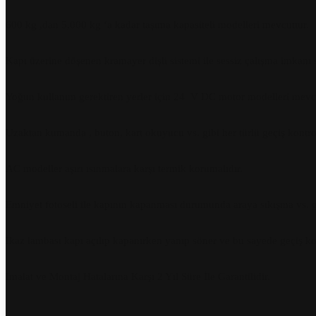
600 kg ,dan 5,000 kg ‘a kadar taşıma kapasiteli modelleri mevcuttur.
Kapı üzerine döşenen kramayer dişli sistemi ile sessiz çalışma imkanı 
Yoğun kullanım gerektiren yerler için 24 V DC motor modelleri mevcu
Uzaktan kumanda , buton, kart okuyucu vs. gibi her türlü geçiş kontr
AC modeller aşırı ısınmalara karşı termik korumalıdır.
Emniyet fotoseli ile kapının kapanması durumunda araya sıkışma vs. g
İkaz lambası kapı açılıp kapanırken yanıp söner ve bu sayede geçiş kon
İmalat ve Montaj Hatalarına Karşı 2 Yıl Süre İle Garantilidir.