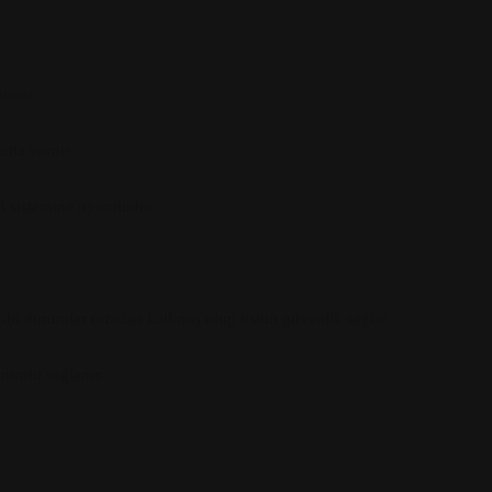
sunar.
tta vardır.
ol sistemine uyumludur.
ibi durumlar ortadan kalkmış olup üstün güvenlik sağlar.
trolü sağlanır.