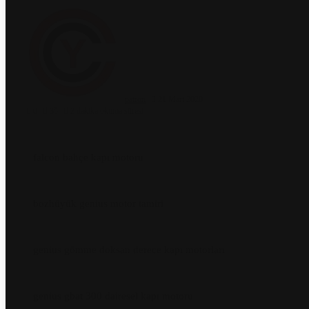
patron
21 Mart 2020
0
35
2 dakika okuma süresi
falcon bahçe kapı motoru
bozhüyük genius motor tamiri
genius gömme doksan derece kapı motorları
genius gbat 300 dairesel kapı motoru