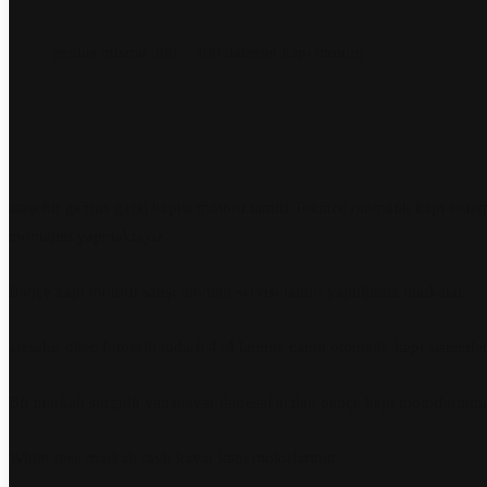
genius mistral 300 – 400 dairesel kapı motoru
ataşehir genius garaj kapısı motoru tamiri Tekince otomatik kapı sist
montajını yapmaktayız.
Bahçe kapı motoru satışı montajı servisi tamiri yaptığımız markalar.
ataşehir ditec fotoselli radarlı 4+4 lamine camlı otomatik kapı sistemler
Bft markalı sürgülü yanakayar dairesel açılan bahçe kapı motorlarının,
White rose markalı raylı kayar kapı motorlarının