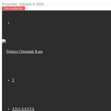
Perşembe, Ağustos 6 2026
Son yazılarımız
Menü
Arama
yap
ANA SAYFA