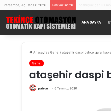
Perşembe, Ağustos 6 2026
Son yazılarımız
bilecik genius motor 
ANA SAYFA
U
Anasayfa
/
Genel
/
ataşehir daspi bahçe garaj kapıs
Genel
ataşehir daspi 
patron
6 Temmuz 2020