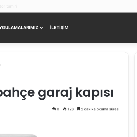
servisi
YGULAMALARIMIZ
İLETİŞİM
ı
bahçe garaj kapısı
0
128
2 dakika okuma süresi