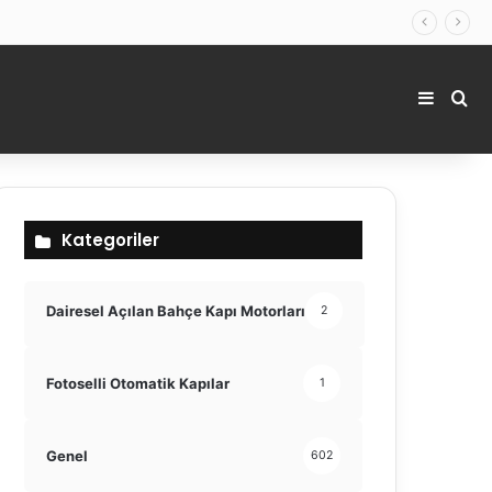
Kenar 
Ara
Kategoriler
Dairesel Açılan Bahçe Kapı Motorları
2
Fotoselli Otomatik Kapılar
1
Genel
602