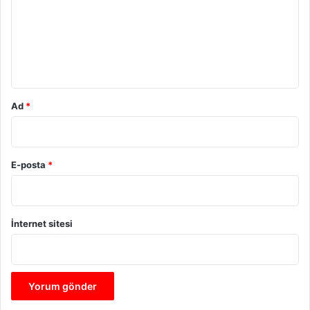
u
m
*
Ad
*
E-posta
*
İnternet sitesi