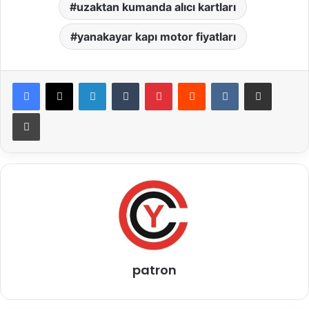
uzaktan kumanda alıcı kartları
yanakayar kapı motor fiyatları
LinkedIn
Tumblr
Pinterest
Reddit
VKontakte
E-Posta ile paylaş
Yazdır
patron