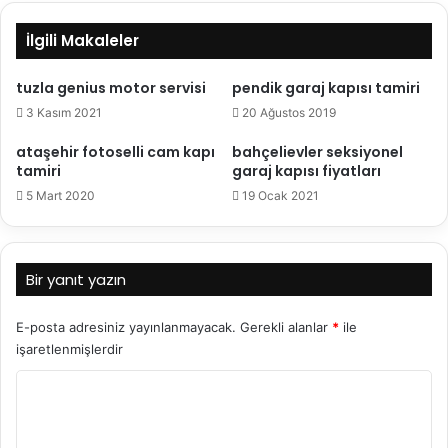
İlgili Makaleler
tuzla genius motor servisi
pendik garaj kapısı tamiri
3 Kasım 2021
20 Ağustos 2019
ataşehir fotoselli cam kapı
bahçelievler seksiyonel
tamiri
garaj kapısı fiyatları
5 Mart 2020
19 Ocak 2021
Bir yanıt yazın
E-posta adresiniz yayınlanmayacak.
Gerekli alanlar
*
ile
işaretlenmişlerdir
Y
o
r