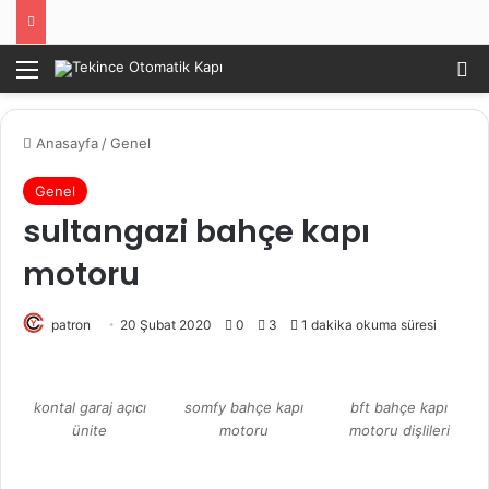
Menü
Ar
Anasayfa
/
Genel
Genel
sultangazi bahçe kapı
motoru
patron
20 Şubat 2020
0
3
1 dakika okuma süresi
kontal garaj açıcı
somfy bahçe kapı
bft bahçe kapı
ünite
motoru
motoru dişlileri