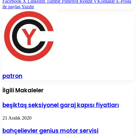
Facebook
X
LinkedIn
Tumblr
Pinterest
Reddit
VKontakte
E-Posta
ile paylaş
Yazdır
patron
İlgili Makaleler
beşiktaş seksiyonel garaj kapısı fiyatları
21 Aralık 2020
bahçelievler genius motor servisi