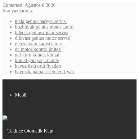
Cumartesi, Ağustos 8 2026
Son yazılarımız
tuzla genius bariyer servisi
bozhüyük genius motor tamiri
bilecik genius motor servisi
dilovası genius motor servisi
gebze garaj kapısı tamiri
dc motor kontrol ünitesi
gaf kuru kontak kontal
kontal garaj açıcı ünite
havuz üstü örtü fiyatları
havuz kapama sistemleri fiyatı
Menü