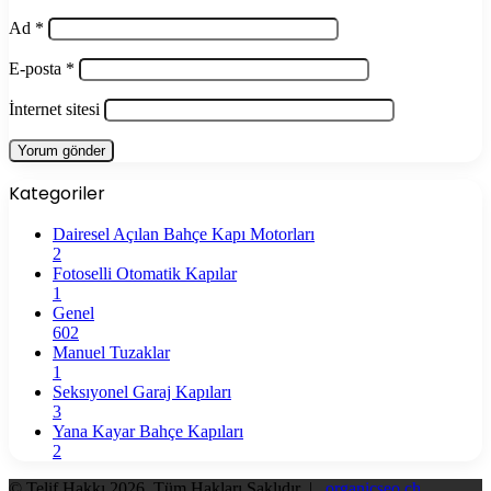
Ad
*
E-posta
*
İnternet sitesi
Kategoriler
Dairesel Açılan Bahçe Kapı Motorları
2
Fotoselli Otomatik Kapılar
1
Genel
602
Manuel Tuzaklar
1
Seksıyonel Garaj Kapıları
3
Yana Kayar Bahçe Kapıları
2
© Telif Hakkı 2026, Tüm Hakları Saklıdır |
organicseo.ch