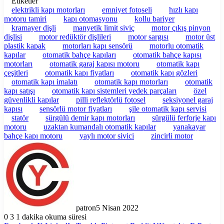
Etiketler
elektrikli kapı motorları
emniyet fotoseli
hızlı kapı
motoru tamiri
kapı otomasyonu
kollu bariyer
kramayer dişli
manyetik limit siviç
motor çıkış pinyon
dişlisi
motor redüktör dişlileri
motor sargısı
motor üst
plastik kapak
motorları kapı sensörü
motorlu otomatik
kapılar
otomatik bahçe kapıları
otomatik bahçe kapısı
motorları
otomatik garaj kapısı motoru
otomatik kapı
çeşitleri
otomatik kapı fiyatları
otomatik kapı gözleri
otomatik kapı imalatı
otomatik kapı motorları
otomatik
kapı satışı
otomatik kapı sistemleri yedek parçaları
özel
güvenlikli kapılar
pilli reflektörlü fotosel
seksiyonel garaj
kapısı
sensörlü motor fiyatları
şile otomatik kapı servisi
statör
sürgülü demir kapı motorları
sürgülü ferforje kapı
motoru
uzaktan kumandalı otomatik kapılar
yanakayar
bahçe kapı motoru
yaylı motor sivici
zincirli motor
patron
5 Nisan 2022
0
3
1 dakika okuma süresi