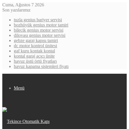
Cuma, Ağustos 7 2026
Son yazılarımız
tuzla genius bariyer servisi
bozhüyük genius motor tamiri
bilecik genius motor servisi
dilovası genius motor servisi
gebze garaj kapısı tamiri
dc motor kontrol ünitesi
gaf kuru kontak kontal
kontal garaj açıcı ünite
havuz üstü örtü fiyatları
havuz kapama sistemleri fiyatı
Menü