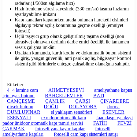
radarları(1/500sn algılama hızı)
Hızlı frenleme süresi sayesinde (330 cm/sn) taşıma hızlarını
ayarlayabilme imkanı
Kapı kanatları kapanırken arada bulunan hareketli cisimleri
algılayıp tekrar açılış konumuna geçme özelliği (emniyet
fotoseli)
Üçlü taşıyıcı grup olarak geliştirilmiş taşıma özelliği (non
abrasive) olmayan derlinin darbe emici özelliği ile tamamen
sessiz çalışma imkânı
Uzaktan kumanda, kartlı kodlu ve dokunmatik buton sistemi
ile giriş, yangın güvenlik, anti panik açılış, bilgisayar kontrol
sistemi gibi birimlerle entegre çalışabilme olanağına sahiptir.
Etiketler
4+4 lamine cam
AHMETYESEVİ
ameliyathane kapısı
için ayak butonu
BAHÇELİEVLER
BATI
CAMÇEŞME
ÇAMLIK
ÇARŞI
ÇINARDERE
dirsek butonu
DOĞU
DOLAYOBA
dorma
DUMLUPINAR
el yaklaşım sensörleri
ESENLER
ESENYALI
exo door otomatik kapı
faac daspi galaksyi
pador ünidoor otomatik kapı tamiri servisi
FATİH
FEVZİ
ÇAKMAK
fotoseli yanakayar kapılar
fotoselli
ameliyathane kapıları
fotoselli cam kapı sistemleri satışı