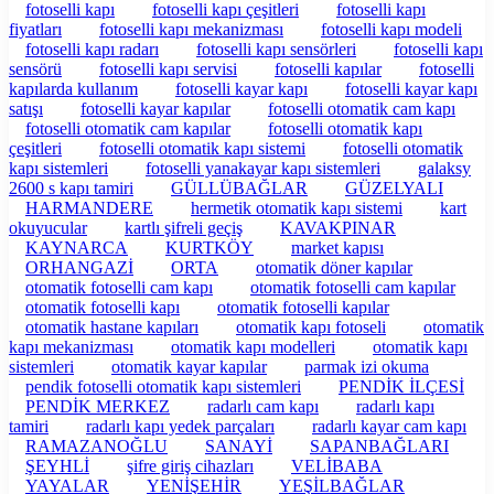
fotoselli kapı
fotoselli kapı çeşitleri
fotoselli kapı
fiyatları
fotoselli kapı mekanizması
fotoselli kapı modeli
fotoselli kapı radarı
fotoselli kapı sensörleri
fotoselli kapı
sensörü
fotoselli kapı servisi
fotoselli kapılar
fotoselli
kapılarda kullanım
fotoselli kayar kapı
fotoselli kayar kapı
satışı
fotoselli kayar kapılar
fotoselli otomatik cam kapı
fotoselli otomatik cam kapılar
fotoselli otomatik kapı
çeşitleri
fotoselli otomatik kapı sistemi
fotoselli otomatik
kapı sistemleri
fotoselli yanakayar kapı sistemleri
galaksy
2600 s kapı tamiri
GÜLLÜBAĞLAR
GÜZELYALI
HARMANDERE
hermetik otomatik kapı sistemi
kart
okuyucular
kartlı şifreli geçiş
KAVAKPINAR
KAYNARCA
KURTKÖY
market kapısı
ORHANGAZİ
ORTA
otomatik döner kapılar
otomatik fotoselli cam kapı
otomatik fotoselli cam kapılar
otomatik fotoselli kapı
otomatik fotoselli kapılar
otomatik hastane kapıları
otomatik kapı fotoseli
otomatik
kapı mekanizması
otomatik kapı modelleri
otomatik kapı
sistemleri
otomatik kayar kapılar
parmak izi okuma
pendik fotoselli otomatik kapı sistemleri
PENDİK İLÇESİ
PENDİK MERKEZ
radarlı cam kapı
radarlı kapı
tamiri
radarlı kapı yedek parçaları
radarlı kayar cam kapı
RAMAZANOĞLU
SANAYİ
SAPANBAĞLARI
ŞEYHLİ
şifre giriş cihazları
VELİBABA
YAYALAR
YENİŞEHİR
YEŞİLBAĞLAR