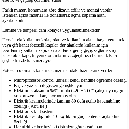
estetik ve çağdaş çözümler sunar.
Farklı mimari konumlara göre dizayn edilir ve montaj yapılır.
İstenilen açıda radarlar ile donatılarak açma kapama alanı
ayarlanabilir.
Lamine ve temperli cam kolayca uygulanabilmektedir.
Her alanda kullanımı kolay olan ve kullanılan alana hayat veren tek
veya çift kanat fotoselli kapılar, dar alanlarda kullanım için
tasarlanmış katlanır kapı, dar alanlarda geniş geçiş sağlamak için
teleskobik kapı, hijyenik ortamların vazgeçilmezi hermetik kapı
çeşitlerimizle karşınızdayız.
Fotoselli otomatik kapı mekanizmasındaki bazı teknik veriler
Mikroprosesör kontrol ünitesi; kendi kendine öğrenme özelliği
Kış ve yaz için değişken genişlik ayarı
Elektronik aksamın %95 rutubet -20 +50 C° çalışmaya uygun
ve korozyona karşı korunmuş olması
Elektrik kesilmelerinde kapının 80 defa açılıp kapanabilme
özelliği ( Akü İle )
Elektronik kilit sistemi
Elektrik kesildiğinde 4-6 kg’lik bir güç ile iterek açılabilme
özelliği
Her türlü ve her hızdaki cisimlere göre ayarlanan