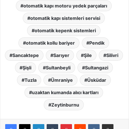
otomatik kapı motoru yedek parçaları
otomatik kapı sistemleri servisi
otomatik kepenk sistemleri
otomatik kollu bariyer
Pendik
Sancaktepe
Sarıyer
Şile
Silivri
Şişli
Sultanbeyli
Sultangazi
Tuzla
Ümraniye
Üsküdar
uzaktan kumanda alıcı kartları
Zeytinburnu
LinkedIn
Tumblr
Pinterest
Reddit
VKontakte
E-Posta ile paylaş