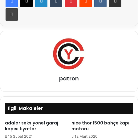
Yazdır
patron
İlgili Makaleler
adalar seksiyonel garaj
nice thor 1500 bahçe kapı
kapısı fiyatları
motoru
15 Şubat 2021
12 Mart 2020