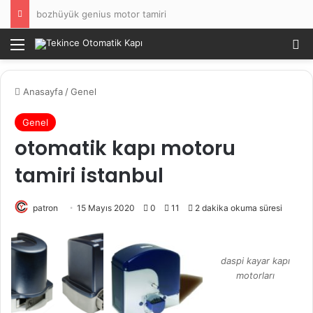
bozhüyük genius motor tamiri
Menü
Ar
Anasayfa
/
Genel
Genel
otomatik kapı motoru
tamiri istanbul
patron
15 Mayıs 2020
0
11
2 dakika okuma süresi
daspi kayar kapı
motorları