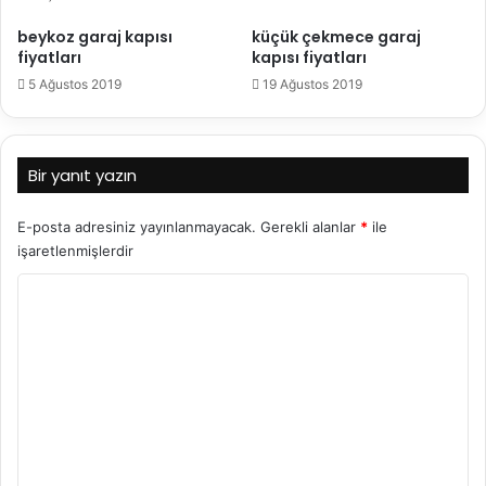
beykoz garaj kapısı
küçük çekmece garaj
fiyatları
kapısı fiyatları
5 Ağustos 2019
19 Ağustos 2019
Bir yanıt yazın
E-posta adresiniz yayınlanmayacak.
Gerekli alanlar
*
ile
işaretlenmişlerdir
Y
o
r
u
m
*