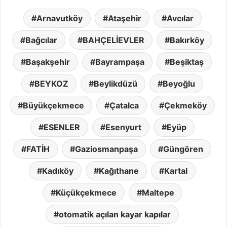
Arnavutköy
Ataşehir
Avcılar
Bağcılar
BAHÇELİEVLER
Bakırköy
Başakşehir
Bayrampaşa
Beşiktaş
BEYKOZ
Beylikdüzü
Beyoğlu
Büyükçekmece
Çatalca
Çekmeköy
ESENLER
Esenyurt
Eyüp
FATİH
Gaziosmanpaşa
Güngören
Kadıköy
Kağıthane
Kartal
Küçükçekmece
Maltepe
otomatik açılan kayar kapılar