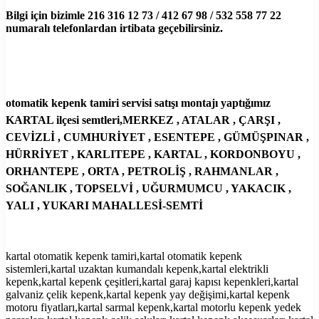
Bilgi için bizimle 216 316 12 73 / 412 67 98 / 532 558 77 22
numaralı telefonlardan irtibata geçebilirsiniz.
otomatik kepenk tamiri servisi satışı montajı yaptığımız
KARTAL ilçesi semtleri,MERKEZ , ATALAR , ÇARŞI ,
CEVİZLİ , CUMHURİYET , ESENTEPE , GÜMÜŞPINAR ,
HÜRRİYET , KARLITEPE , KARTAL , KORDONBOYU ,
ORHANTEPE , ORTA , PETROLİŞ , RAHMANLAR ,
SOĞANLIK , TOPSELVİ , UĞURMUMCU , YAKACIK ,
YALI , YUKARI MAHALLESİ-SEMTİ
kartal otomatik kepenk tamiri,kartal otomatik kepenk
sistemleri,kartal uzaktan kumandalı kepenk,kartal elektrikli
kepenk,kartal kepenk çeşitleri,kartal garaj kapısı kepenkleri,kartal
galvaniz çelik kepenk,kartal kepenk yay değişimi,kartal kepenk
motoru fiyatları,kartal sarmal kepenk,kartal motorlu kepenk yedek