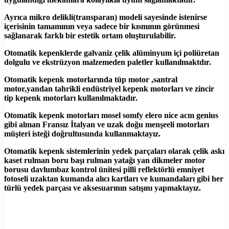
Ayrıca mikro delikli(transparan) modeli sayesinde istenirse
içerisinin tamamının veya sadece bir kısmının görünmesi
sağlanarak farklı bir estetik ortam oluşturulabilir.
Otomatik kepenklerde galvaniz çelik alüminyum içi poliüretan
dolgulu ve ekstrüzyon malzemeden paletler kullanılmaktdır.
Otomatik kepenk motorlarında tüp motor ,santral
motor,yandan tahrikli endüstriyel kepenk motorları ve zincir
tip kepenk motorları kullanılmaktadır.
Otomatik kepenk motorları mosel somfy elero nice acm genius
gibi alman Fransız İtalyan ve uzak doğu menşeeli motorları
müşteri isteği doğrultusunda kullanmaktayız.
Otomatik kepenk sistemlerinin yedek parçaları olarak çelik askı
kaset rulman boru başı rulman yatağı yan dikmeler motor
borusu davlumbaz kontrol ünitesi pilli reflektörlü emniyet
fotoseli uzaktan kumanda alıcı kartları ve kumandaları gibi her
türlü yedek parçası ve aksesuarının satışını yapmaktayız.