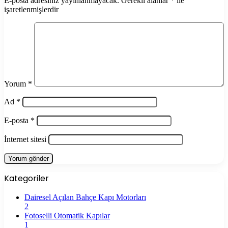
E-posta adresiniz yayınlanmayacak.
Gerekli alanlar
*
ile
işaretlenmişlerdir
Yorum
*
Ad
*
E-posta
*
İnternet sitesi
Kategoriler
Dairesel Açılan Bahçe Kapı Motorları
2
Fotoselli Otomatik Kapılar
1