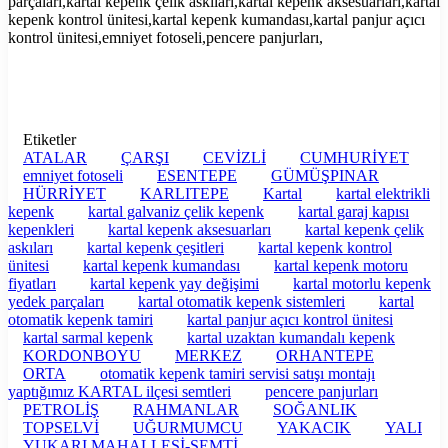
parçaları,kartal kepenk çelik askıları,kartal kepenk aksesuarları,kartal
kepenk kontrol ünitesi,kartal kepenk kumandası,kartal panjur açıcı
kontrol ünitesi,emniyet fotoseli,pencere panjurları,
Etiketler
ATALAR
ÇARŞI
CEVİZLİ
CUMHURİYET
emniyet fotoseli
ESENTEPE
GÜMÜŞPINAR
HÜRRİYET
KARLITEPE
Kartal
kartal elektrikli
kepenk
kartal galvaniz çelik kepenk
kartal garaj kapısı
kepenkleri
kartal kepenk aksesuarları
kartal kepenk çelik
askıları
kartal kepenk çeşitleri
kartal kepenk kontrol
ünitesi
kartal kepenk kumandası
kartal kepenk motoru
fiyatları
kartal kepenk yay değişimi
kartal motorlu kepenk
yedek parçaları
kartal otomatik kepenk sistemleri
kartal
otomatik kepenk tamiri
kartal panjur açıcı kontrol ünitesi
kartal sarmal kepenk
kartal uzaktan kumandalı kepenk
KORDONBOYU
MERKEZ
ORHANTEPE
ORTA
otomatik kepenk tamiri servisi satışı montajı
yaptığımız KARTAL ilçesi semtleri
pencere panjurları
PETROLİŞ
RAHMANLAR
SOĞANLIK
TOPSELVİ
UĞURMUMCU
YAKACIK
YALI
YUKARI MAHALLESİ-SEMTİ