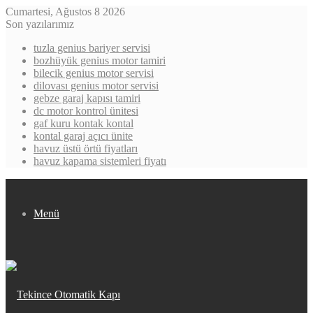
Cumartesi, Ağustos 8 2026
Son yazılarımız
tuzla genius bariyer servisi
bozhüyük genius motor tamiri
bilecik genius motor servisi
dilovası genius motor servisi
gebze garaj kapısı tamiri
dc motor kontrol ünitesi
gaf kuru kontak kontal
kontal garaj açıcı ünite
havuz üstü örtü fiyatları
havuz kapama sistemleri fiyatı
Menü