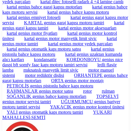
yedek parçaları
kartal ditec fotoselli radarlı 4 +4 lamine camlı
kartal genius bahçe garaj kapısı motorları
kartal genius bahçe
kapı motoru servisi
kartal genius bahçe kapısı motoru
kartal genius emniyet fotoseli
kartal genius garaj kapısı motor
servisi
KARTAL genius garaj kapısı motoru tamiri
kartal
genius garaj kapısı tamiri
kartal genius motor aksesuarları
kartal genius motor fiyatları
kartal genius motor kontrol
ünitesi
kartal genius motor manyetik limit siviç
kartal
genius motor tamiri
kartal genius motor yedek parçaları
kartal genius otomatik kapı motoru satışı
kartal genius
pistonlu bahçe kapısı motoru
kartal genius uzaktan kumanda
alıcı kartları
kondansatör
KORDONBOYU genius nice
daspi bft somfy faac kapı motoru tamiri servisi
ledli flaşör
lamba
mıknatıslı manyetik limit siviç
motor manuel
sistemi
motor redüktör dişlisi
ORHANTEPE genius bahçe
garaj kapısı motorları
ORTA genius motor montajı
PETROLİŞ genius pistonlu bahçe kapı motoru
RAHMANLAR genius motor satışı
rotor
rulman
SOĞANLIK genius bahçe kapısı motorları
TOPSELVİ
genius motor servisi tamiri
UĞURMUMCU genius bariyer
motoru tamiri servisi
YAKACIK genius motor kontrol ünitesi
YALI genius otomatik kapı motoru tamiri
YUKARI
MAHALLESİ-SEMTİ