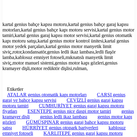
kartal genius bahçe kapısı motoru,kartal genius bahçe garaj kapısı
motorları,kartal genius bahçe kapı motoru servisi,kartal genius motor
tamiri,kartal genius garaj kapısı motor servisi,kartal genius otomatik
kapı motoru satışı,kartal genius motor kontrol ünitesi,kartal genius
motor yedek parçaları,kartal genius motor manyetik limit
siviç,rotor,kondansatör,genius ledli ikaz lambası,ledli flaşör
lamba,kablosuz emniyet fotoseli,mıknatıslı manyetik limit
siviç,motor manuel sistemi,genius motor kapı gözleri,genius
kramayer dişli,motor redüktör dişlisi,rulman,
Etiketler
ATALAR genius otomatik kapı motorları
ÇARŞI genius
garaj ve bahçe kapısı servisi
CEVİZLİ genius garaj kapısı
motoru tamiri
CUMHURİYET genius garaj kapısı motoru
fiyatları
ESENTEPE genius nice daspi motor tamiri
genius
kramayer dişli
genius ledli ikaz lambası
genius motor kapı
gözleri
GÜMÜŞPINAR genius garaj bahçe kapısı motoru
satışı
HÜRRİYET genius otopark bariyerleri
kablosuz
emniyet fotoseli
KARLITEPE genius garaj kapısı motoru