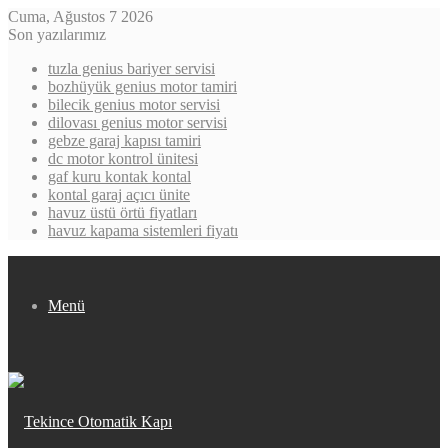
Cuma, Ağustos 7 2026
Son yazılarımız
tuzla genius bariyer servisi
bozhüyük genius motor tamiri
bilecik genius motor servisi
dilovası genius motor servisi
gebze garaj kapısı tamiri
dc motor kontrol ünitesi
gaf kuru kontak kontal
kontal garaj açıcı ünite
havuz üstü örtü fiyatları
havuz kapama sistemleri fiyatı
Menü