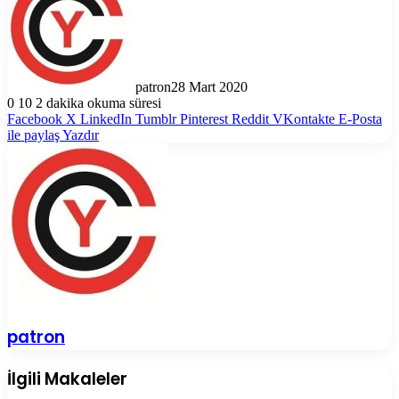
patron
28 Mart 2020
0
10
2 dakika okuma süresi
Facebook
X
LinkedIn
Tumblr
Pinterest
Reddit
VKontakte
E-Posta
ile paylaş
Yazdır
patron
İlgili Makaleler