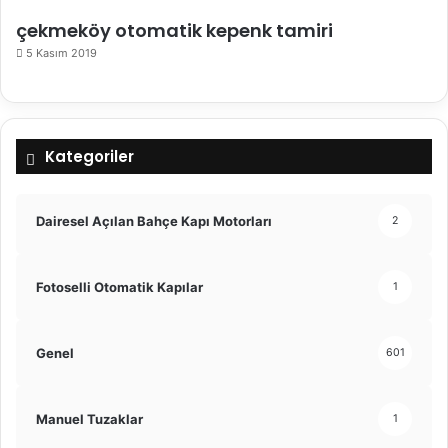
çekmeköy otomatik kepenk tamiri
5 Kasım 2019
Kategoriler
Dairesel Açılan Bahçe Kapı Motorları
2
Fotoselli Otomatik Kapılar
1
Genel
601
Manuel Tuzaklar
1