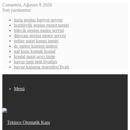
Cumartesi, Ağustos 8 2026
Son yazılarımız
tuzla genius bariyer servisi
bozhüyük genius motor tamiri
bilecik genius motor servisi
dilovası genius motor servisi
gebze garaj kapısı tamiri
dc motor kontrol ünitesi
gaf kuru kontak kontal
kontal garaj açıcı ünite
havuz üstü örtü fiyatları
havuz kapama sistemleri fiyatı
Menü