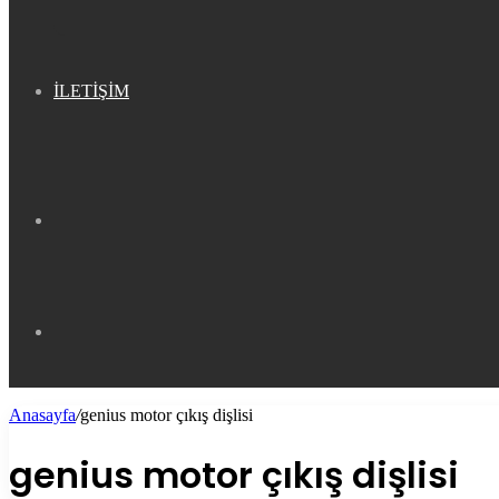
İLETİŞİM
Kenar
Bölmesi
Arama
Anasayfa
/
genius motor çıkış dişlisi
yap
genius motor çıkış dişlisi