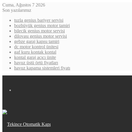
Cuma, Ağustos 7 2026
Son yazılarımız
tuzla genius bariyer servisi
bozhüyük genius motor tamiri
bilecik genius motor servisi
dilovası genius motor servisi
gebze garaj kapısı tamiri
dc motor kontrol ünitesi
gaf kuru kontak kontal
kontal garaj açıcı ünite
havuz üstü örtü fiyatları
havuz kapama sistemleri fiyatı
Menü