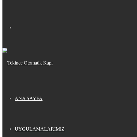
Arama
yap
...
ANA SAYFA
UYGULAMALARIMIZ