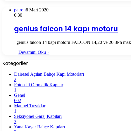
patron
6 Mart 2020
...
0
30
genius falcon 14 kapı motoru
genius falcon 14 kapı motoru FALCON 14,20 ve 20 3Ph maksi
Devamını Oku »
Kategoriler
Dairesel Açılan Bahçe Kapı Motorları
2
Fotoselli Otomatik Kapılar
1
Genel
602
Manuel Tuzaklar
1
Seksıyonel Garaj Kapıları
3
Yana Kayar Bahçe Kapıları