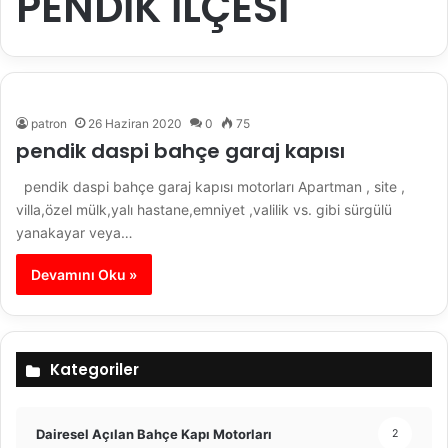
PENDİK İLÇESİ
patron
26 Haziran 2020
0
75
pendik daspi bahçe garaj kapısı
pendik daspi bahçe garaj kapısı motorları Apartman , site ,
villa,özel mülk,yalı hastane,emniyet ,valilik vs. gibi sürgülü
yanakayar veya…
Devamını Oku »
Kategoriler
Dairesel Açılan Bahçe Kapı Motorları
2