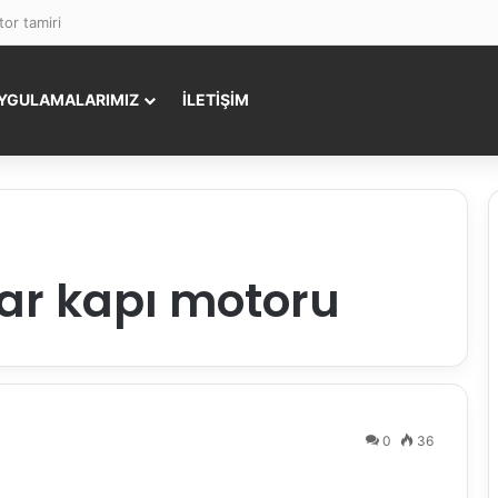
or tamiri
YGULAMALARIMIZ
İLETİŞİM
r kapı motoru
0
36