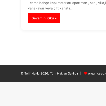
came bahçe kapı motorları Apartman , site , villa,ö
yanakayar veya çift kanatlı…
Devamını Oku »
© Telif Hakkı 2026, Tüm Hakları Saklıdır |
organicseo.