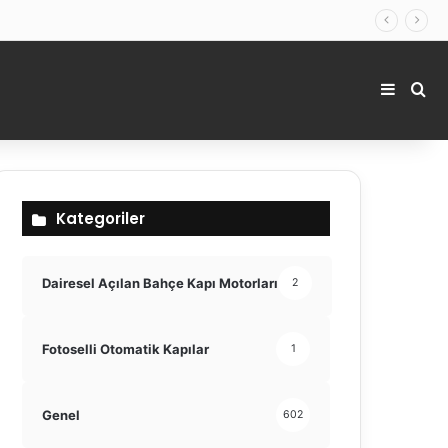
Kenar 
Ara
Kategoriler
Dairesel Açılan Bahçe Kapı Motorları
2
Fotoselli Otomatik Kapılar
1
Genel
602