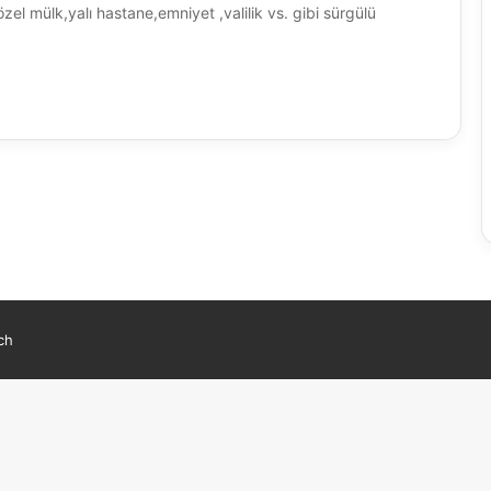
zel mülk,yalı hastane,emniyet ,valilik vs. gibi sürgülü
ch