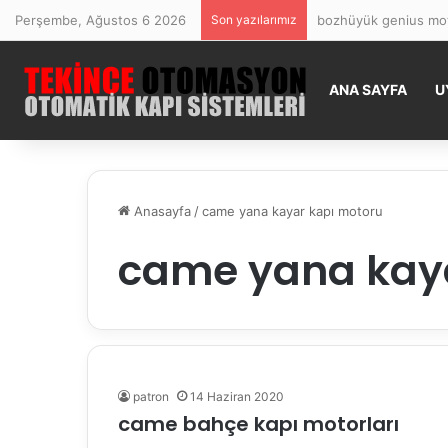
Perşembe, Ağustos 6 2026
Son yazılarımız
bozhüyük genius mot
ANA SAYFA
U
Anasayfa
/
came yana kayar kapı motoru
came yana kaya
patron
14 Haziran 2020
came bahçe kapı motorları