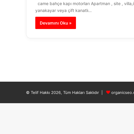
came bahçe kapı motorları Apartman , site , villa,ö
yanakayar veya çift kanatlı…
Devamını Oku »
© Telif Hakkı 2026, Tüm Hakları Saklıdır |
organicseo.