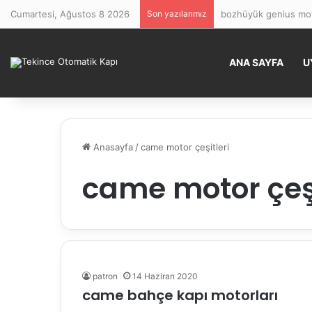
Cumartesi, Ağustos 8 2026
Son yazılarımız
bozhüyük genius mot
ANA SAYFA
U
Anasayfa
/
came motor çeşitleri
came motor çeşi
patron
14 Haziran 2020
came bahçe kapı motorları