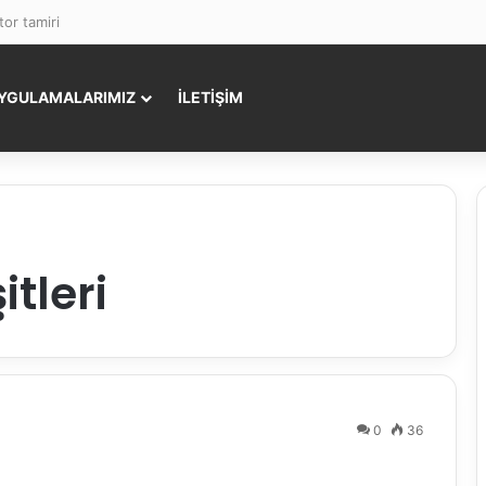
or tamiri
YGULAMALARIMIZ
İLETİŞİM
tleri
0
36