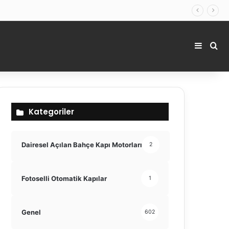
Kenar 
Ara
Kategoriler
Dairesel Açılan Bahçe Kapı Motorları
2
Fotoselli Otomatik Kapılar
1
Genel
602