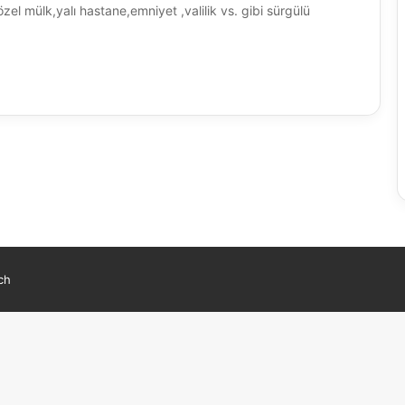
zel mülk,yalı hastane,emniyet ,valilik vs. gibi sürgülü
ch