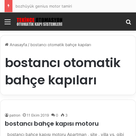
bozhüyük genius motor tamiri
Menü
Ar
Anasayfa
/
bostancı otomatik bahçe kapıları
bostancı otomatik
bahçe kapıları
patron
11 Ekim 2019
0
3
bostancı bahçe kapısı motoru
bostancı bahçe kapısı motoru Apartman , site , villa vs. gibi