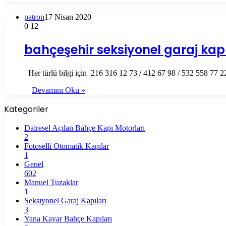
patron
17 Nisan 2020
0
12
bahçeşehir seksiyonel garaj kapı
Her türlü bilgi için 216 316 12 73 / 412 67 98 / 532 558 77 
Devamını Oku »
Kategoriler
Dairesel Açılan Bahçe Kapı Motorları
2
Fotoselli Otomatik Kapılar
1
Genel
602
Manuel Tuzaklar
1
Seksıyonel Garaj Kapıları
3
Yana Kayar Bahçe Kapıları