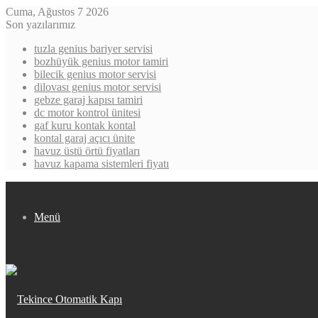
Cuma, Ağustos 7 2026
Son yazılarımız
tuzla genius bariyer servisi
bozhüyük genius motor tamiri
bilecik genius motor servisi
dilovası genius motor servisi
gebze garaj kapısı tamiri
dc motor kontrol ünitesi
gaf kuru kontak kontal
kontal garaj açıcı ünite
havuz üstü örtü fiyatları
havuz kapama sistemleri fiyatı
Menü