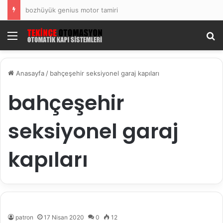
bozhüyük genius motor tamiri
Menü
Ar
Anasayfa
/
bahçeşehir seksiyonel garaj kapıları
bahçeşehir
seksiyonel garaj
kapıları
patron
17 Nisan 2020
0
12