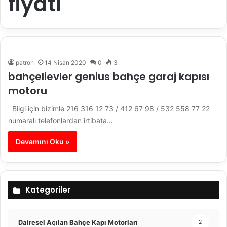
fiyatı
patron
14 Nisan 2020
0
3
bahçelievler genius bahçe garaj kapısı
motoru
Bilgi için bizimle 216 316 12 73 / 412 67 98 / 532 558 77 22
numaralı telefonlardan irtibata…
Devamını Oku »
Kategoriler
Dairesel Açılan Bahçe Kapı Motorları
2