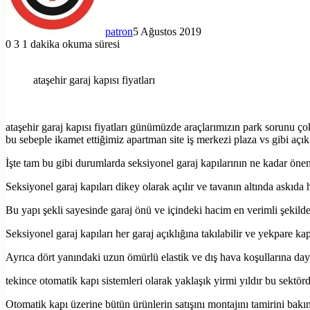
patron
5 Ağustos 2019
0
3
1 dakika okuma süresi
ataşehir garaj kapısı fiyatları
ataşehir garaj kapısı fiyatları günümüzde araçlarımızın park sorunu ço
bu sebeple ikamet ettiğimiz apartman site iş merkezi plaza vs gibi açı
İşte tam bu gibi durumlarda seksiyonel garaj kapılarının ne kadar öne
Seksiyonel garaj kapıları dikey olarak açılır ve tavanın altında askıda 
Bu yapı şekli sayesinde garaj önü ve içindeki hacim en verimli şekilde
Seksiyonel garaj kapıları her garaj açıklığına takılabilir ve yekpare ka
Ayrıca dört yanındaki uzun ömürlü elastik ve dış hava koşullarına dayan
tekince otomatik kapı sistemleri olarak yaklaşık yirmi yıldır bu sektör
Otomatik kapı üzerine bütün ürünlerin satışını montajını tamirini bak