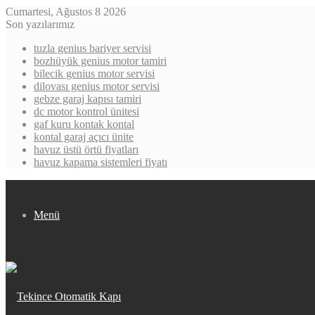
Cumartesi, Ağustos 8 2026
Son yazılarımız
tuzla genius bariyer servisi
bozhüyük genius motor tamiri
bilecik genius motor servisi
dilovası genius motor servisi
gebze garaj kapısı tamiri
dc motor kontrol ünitesi
gaf kuru kontak kontal
kontal garaj açıcı ünite
havuz üstü örtü fiyatları
havuz kapama sistemleri fiyatı
Menü