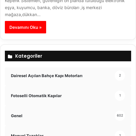
Kepenk Sistemleri, güvenliğin ön planda tutulduğu elektronik
eşya, kuyumcu, banka, döviz büroları ,iş merkezi
mağaza,dükkan…
Devamını Oku »
Kategoriler
Dairesel Açılan Bahçe Kapı Motorları
2
Fotoselli Otomatik Kapılar
1
Genel
602
Manuel Tuzaklar
1