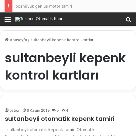
bozhüyük genius motor tamiri
Menü
Ar
Anasayfa
/
sultanbeyli kepenk kontrol kartları
sultanbeyli kepenk
kontrol kartları
patron
6 Kasım 2019
0
4
sultanbeyli otomatik kepenk tamiri
sultanbeyli otomatik kepenk tamiri Otomatik