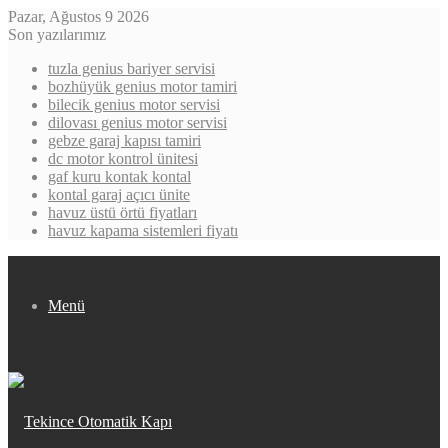
Pazar, Ağustos 9 2026
Son yazılarımız
tuzla genius bariyer servisi
bozhüyük genius motor tamiri
bilecik genius motor servisi
dilovası genius motor servisi
gebze garaj kapısı tamiri
dc motor kontrol ünitesi
gaf kuru kontak kontal
kontal garaj açıcı ünite
havuz üstü örtü fiyatları
havuz kapama sistemleri fiyatı
Menü