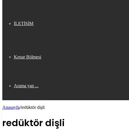
İLETİŞİM
Kenar Bölmesi
Arama yap ...
Anasayfa
/
redüktör dişli
redüktör dişli