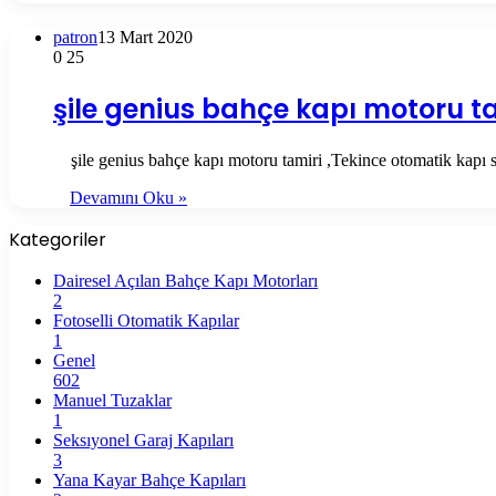
patron
13 Mart 2020
0
25
şile genius bahçe kapı motoru t
şile genius bahçe kapı motoru tamiri ,Tekince otomatik kapı 
Devamını Oku »
Kategoriler
Dairesel Açılan Bahçe Kapı Motorları
2
Fotoselli Otomatik Kapılar
1
Genel
602
Manuel Tuzaklar
1
Seksıyonel Garaj Kapıları
3
Yana Kayar Bahçe Kapıları