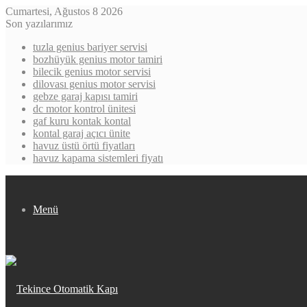
Cumartesi, Ağustos 8 2026
Son yazılarımız
tuzla genius bariyer servisi
bozhüyük genius motor tamiri
bilecik genius motor servisi
dilovası genius motor servisi
gebze garaj kapısı tamiri
dc motor kontrol ünitesi
gaf kuru kontak kontal
kontal garaj açıcı ünite
havuz üstü örtü fiyatları
havuz kapama sistemleri fiyatı
Menü