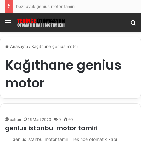
bozhüyük genius motor tamiri
Menü
Ar
Anasayfa
/
Kağıthane genius motor
Kağıthane genius
motor
patron
16 Mart 2020
0
60
genius istanbul motor tamiri
genius istanbul motor tamiri ,Tekince otomatik kapı