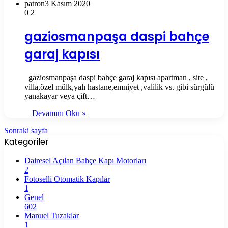
patron
3 Kasım 2020
0
2
gaziosmanpaşa daspi bahçe
garaj kapısı
gaziosmanpaşa daspi bahçe garaj kapısı apartman , site ,
villa,özel mülk,yalı hastane,emniyet ,valilik vs. gibi sürgülü
yanakayar veya çift…
Devamını Oku »
Sonraki sayfa
Kategoriler
Dairesel Açılan Bahçe Kapı Motorları
2
Fotoselli Otomatik Kapılar
1
Genel
602
Manuel Tuzaklar
1