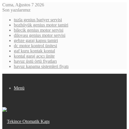
Cuma, Ağustos 7 2026
Son yazılarımız
tuzla genius bariyer servisi
bozhüyük genius motor tamiri
bilecik genius motor servisi
dilovası genius motor servisi
gebze garaj kapısı tamiri
dc motor kontrol ünitesi
gaf kuru kontak kontal
kontal garaj açıcı ünite
havuz üstü örtü fiyatları
havuz kapama sistemleri fiyatı
Menü