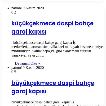
patron
19 Kasım 2020
0
2
küçükçekmece daspi bahçe
garaj kapısı
küçükçekmece daspi bahçe garaj kapısı İş
merkezleri,apartman,site , villa,özel mülk,yalı hastane,emniyet
müdürlükleri ,valilik,depo,vs. gibi alanlardaki sürgülü
yanakayar veya çift…
Devamını Oku »
patron
19 Kasım 2020
0
5
büyükçekmece daspi bahçe
garaj kapısı
büyükçekmece daspi bahçe garaj kapısı İş