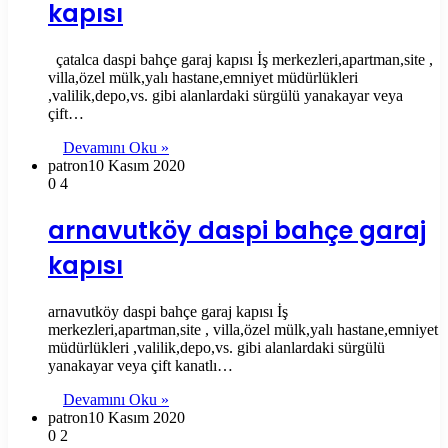
kapısı
çatalca daspi bahçe garaj kapısı İş merkezleri,apartman,site ,
villa,özel mülk,yalı hastane,emniyet müdürlükleri
,valilik,depo,vs. gibi alanlardaki sürgülü yanakayar veya
çift…
Devamını Oku »
patron
10 Kasım 2020
0
4
arnavutköy daspi bahçe garaj
kapısı
arnavutköy daspi bahçe garaj kapısı İş
merkezleri,apartman,site , villa,özel mülk,yalı hastane,emniyet
müdürlükleri ,valilik,depo,vs. gibi alanlardaki sürgülü
yanakayar veya çift kanatlı…
Devamını Oku »
patron
10 Kasım 2020
0
2