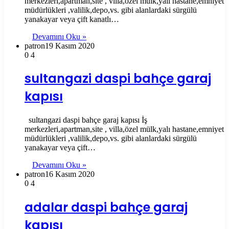
merkezleri,apartman,site , villa,özel mülk,yalı hastane,emniyet
müdürlükleri ,valilik,depo,vs. gibi alanlardaki sürgülü
yanakayar veya çift kanatlı…
Devamını Oku »
patron
19 Kasım 2020
0
4
sultangazi daspi bahçe garaj
kapısı
sultangazi daspi bahçe garaj kapısı İş
merkezleri,apartman,site , villa,özel mülk,yalı hastane,emniyet
müdürlükleri ,valilik,depo,vs. gibi alanlardaki sürgülü
yanakayar veya çift…
Devamını Oku »
patron
16 Kasım 2020
0
4
adalar daspi bahçe garaj
kapısı