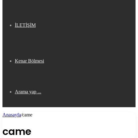
İLETİŞİM
Kenar Bölmesi
Arama yap ...
Anasayfa
/
came
came