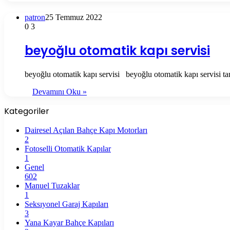
patron
25 Temmuz 2022
0
3
beyoğlu otomatik kapı servisi
beyoğlu otomatik kapı servisi beyoğlu otomatik kapı servisi t
Devamını Oku »
Kategoriler
Dairesel Açılan Bahçe Kapı Motorları
2
Fotoselli Otomatik Kapılar
1
Genel
602
Manuel Tuzaklar
1
Seksıyonel Garaj Kapıları
3
Yana Kayar Bahçe Kapıları