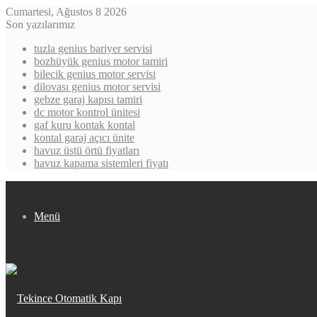
Cumartesi, Ağustos 8 2026
Son yazılarımız
tuzla genius bariyer servisi
bozhüyük genius motor tamiri
bilecik genius motor servisi
dilovası genius motor servisi
gebze garaj kapısı tamiri
dc motor kontrol ünitesi
gaf kuru kontak kontal
kontal garaj açıcı ünite
havuz üstü örtü fiyatları
havuz kapama sistemleri fiyatı
Menü