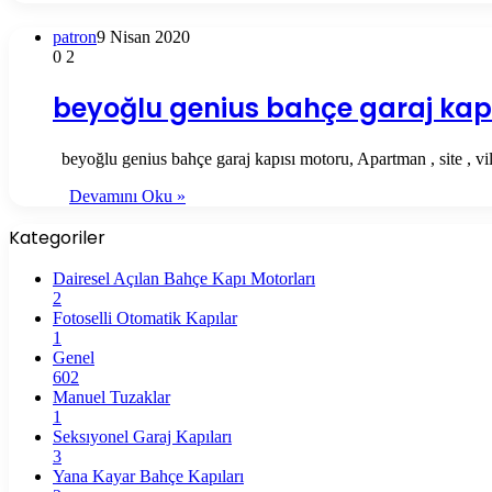
patron
9 Nisan 2020
0
2
beyoğlu genius bahçe garaj kap
beyoğlu genius bahçe garaj kapısı motoru, Apartman , site , vi
Devamını Oku »
Kategoriler
Dairesel Açılan Bahçe Kapı Motorları
2
Fotoselli Otomatik Kapılar
1
Genel
602
Manuel Tuzaklar
1
Seksıyonel Garaj Kapıları
3
Yana Kayar Bahçe Kapıları