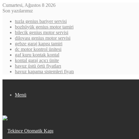
Cumartesi, Ağustos 8 2026
Son yazılarımız
tuzla genius bariyer servisi
bozhüyük genius motor tamiri
bilecik genius motor servisi
dilovası genius motor servisi
gebze garaj kapısı tamiri
dc motor kontrol ünitesi
gaf kuru kontak kontal
kontal garaj açıcı ünite
havuz üstü örtü fiyatları
havuz kapama sistemleri fiyatı
Menü