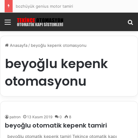
bozhüyük genius motor tamiri
Menü
Ar
Anasayfa
/
beyoğlu kepenk otomasyonu
beyoğlu kepenk
otomasyonu
patron
13 Kasım 2019
0
8
beyoğlu otomatik kepenk tamiri
beyoğlu otomatik kepenk tamiri Tekince otomatik kapı