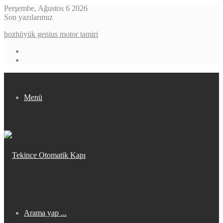
Perşembe, Ağustos 6 2026
Son yazılarımız
bozhüyük genius motor tamiri
Menü
Arama yap ...