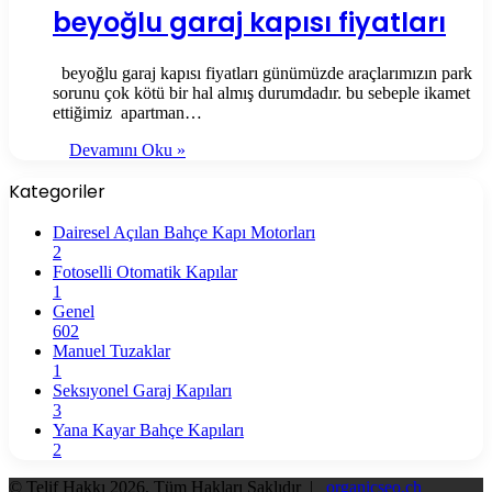
beyoğlu garaj kapısı fiyatları
beyoğlu garaj kapısı fiyatları günümüzde araçlarımızın park
sorunu çok kötü bir hal almış durumdadır. bu sebeple ikamet
ettiğimiz apartman…
Devamını Oku »
Kategoriler
Dairesel Açılan Bahçe Kapı Motorları
2
Fotoselli Otomatik Kapılar
1
Genel
602
Manuel Tuzaklar
1
Seksıyonel Garaj Kapıları
3
Yana Kayar Bahçe Kapıları
2
© Telif Hakkı 2026, Tüm Hakları Saklıdır |
organicseo.ch