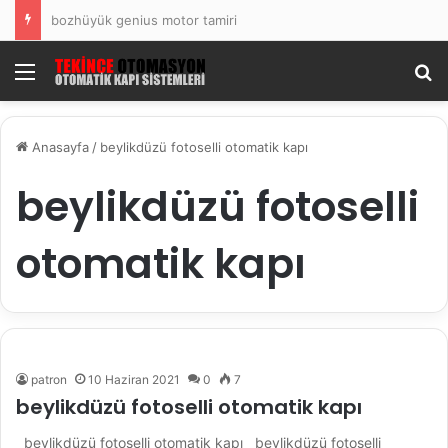
bozhüyük genius motor tamiri
Menü
Ar
Anasayfa
/
beylikdüzü fotoselli otomatik kapı
beylikdüzü fotoselli
otomatik kapı
patron
10 Haziran 2021
0
7
beylikdüzü fotoselli otomatik kapı
beylikdüzü fotoselli otomatik kapı beylikdüzü fotoselli