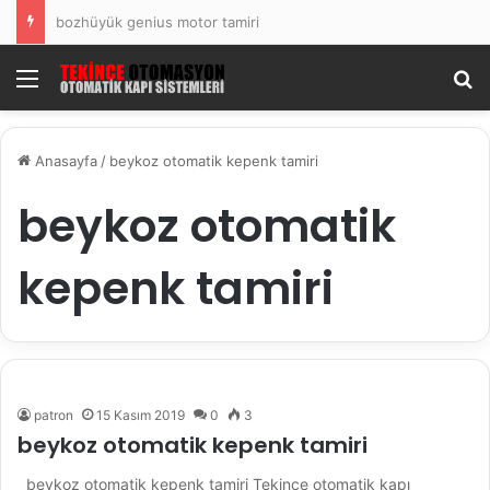
bozhüyük genius motor tamiri
Menü
Ar
Anasayfa
/
beykoz otomatik kepenk tamiri
beykoz otomatik
kepenk tamiri
patron
15 Kasım 2019
0
3
beykoz otomatik kepenk tamiri
beykoz otomatik kepenk tamiri Tekince otomatik kapı