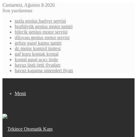
Cumartesi, Ağustos 8 2026
Son yazılarımız
tuzla genius bariyer servisi
bozhüyük genius motor tamiri
bilecik genius motor servisi
dilovası genius motor servisi
gebze garaj kapısı tamiri
dc motor kontrol ünitesi
gaf kuru kontak kontal
kontal garaj açıcı ünite
havuz üstü örtü fiyatları
havuz kapama sistemleri fiyatı
Menü