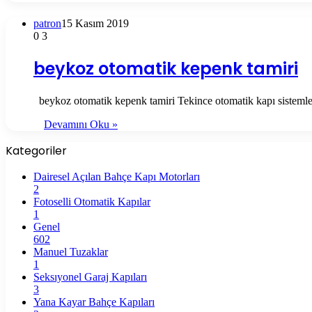
patron
15 Kasım 2019
0
3
beykoz otomatik kepenk tamiri
beykoz otomatik kepenk tamiri Tekince otomatik kapı sistemle
Devamını Oku »
Kategoriler
Dairesel Açılan Bahçe Kapı Motorları
2
Fotoselli Otomatik Kapılar
1
Genel
602
Manuel Tuzaklar
1
Seksıyonel Garaj Kapıları
3
Yana Kayar Bahçe Kapıları