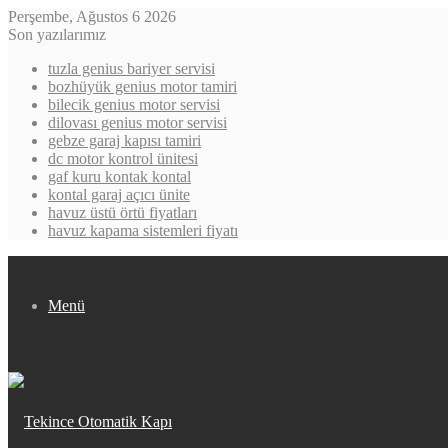
Perşembe, Ağustos 6 2026
Son yazılarımız
tuzla genius bariyer servisi
bozhüyük genius motor tamiri
bilecik genius motor servisi
dilovası genius motor servisi
gebze garaj kapısı tamiri
dc motor kontrol ünitesi
gaf kuru kontak kontal
kontal garaj açıcı ünite
havuz üstü örtü fiyatları
havuz kapama sistemleri fiyatı
Menü