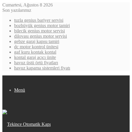
Cumartesi, Ağustos 8 2026
Son yazılarımız
tuzla genius bariyer servisi
bozhüyük genius motor tamiri
bilecik genius motor servisi
dilovası genius motor servisi
gebze garaj kapısı tamiri
dc motor kontrol ünitesi
gaf kuru kontak kontal
kontal garaj açıcı ünite
havuz üstü örtü fiyatları
havuz kapama sistemleri fiyatı
Menü