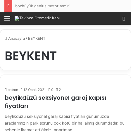
bozhüyük genius motor tamiri
Menü
Ar
Anasayfa
/
BEYKENT
BEYKENT
patron
12 Ocak 2021
0
2
beylikdüzü seksiyonel garaj kapısı
fiyatları
beylikdüzü seksiyonel garaj kapısı fiyatları günümüzde
araçlarımızın park sorunu çok kötü bir hal almış durumdadır. bu
sebeple ikamet ettiğimiz apartman…