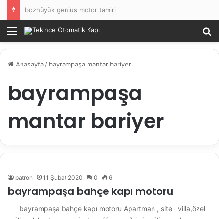
bozhüyük genius motor tamiri
Menü
Ar
Anasayfa
/
bayrampaşa mantar bariyer
bayrampaşa
mantar bariyer
patron
11 Şubat 2020
0
6
bayrampaşa bahçe kapı motoru
bayrampaşa bahçe kapı motoru Apartman , site , villa,özel