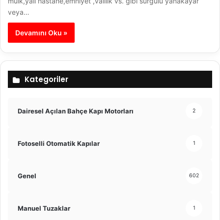
mülk,yalı hastane,emniyet ,valilik vs. gibi sürgülü yanakayar
veya…
Devamını Oku »
Kategoriler
Dairesel Açılan Bahçe Kapı Motorları
2
Fotoselli Otomatik Kapılar
1
Genel
602
Manuel Tuzaklar
1