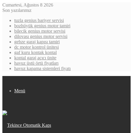
Cumartesi, Ağustos 8 2026
Son yazılarımız
tuzla genius bariyer servisi
bozhüyük genius motor tamiri
bilecik genius motor servisi
dilovası genius motor servisi
gebze garaj kapısı tamiri
dc motor kontrol ünitesi
gaf kuru kontak kontal
kontal garaj açıcı ünite
havuz üstü örtü fiyatları
havuz kapama sistemleri fiyatı
Menü