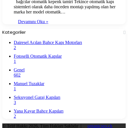
bağcılar otomatik kepenk tamiri Tekince otomatik kapı
sistemleri olarak daha önceden montajı yapılmış olan her
marka her model otomatik…
Devamını Oku »
Kategoriler
Dairesel Açılan Bahçe Kapı Motorları
2
Fotoselli Otomatik Kapılar
1
Genel
602
Manuel Tuzaklar
1
Seksıyonel Garaj Kapıları
3
Yana Kayar Bahçe Kapıları
2
© Telif Hakkı 2026, Tüm Hakları Saklıdır |
organicseo.ch