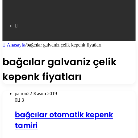
Bölmesi
Arama
Anasayfa
/
bağcılar galvaniz çelik kepenk fiyatları
yap
bağcılar galvaniz çelik
kepenk fiyatları
...
patron
22 Kasım 2019
0
3
bağcılar otomatik kepenk
tamiri