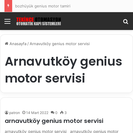
bozhüyük genius motor tamiri
Menü
Ar
Anasayfa
/
Arnavutköy genius motor servisi
Arnavutköy genius
motor servisi
patron
14 Mart 2022
0
3
arnavutköy genius motor servisi
arnavutköy genius motor servisi arnavutköy genius motor