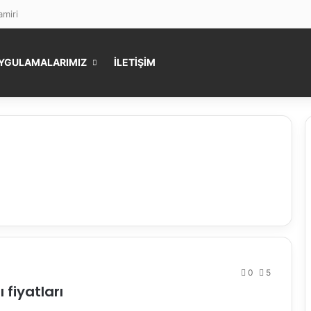
miri
YGULAMALARIMIZ
İLETİŞİM
0
5
 fiyatları