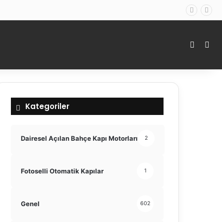
Kenar 
Ara
Kategoriler
Dairesel Açılan Bahçe Kapı Motorları
2
Fotoselli Otomatik Kapılar
1
Genel
602