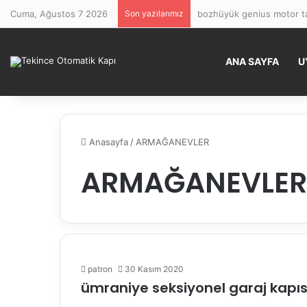
Cuma, Ağustos 7 2026
Son yazılarımız
bozhüyük genius motor ta
ANA SAYFA
U
Anasayfa
/
ARMAĞANEVLER
ARMAĞANEVLER
patron
30 Kasım 2020
ümraniye seksiyonel garaj kapısı