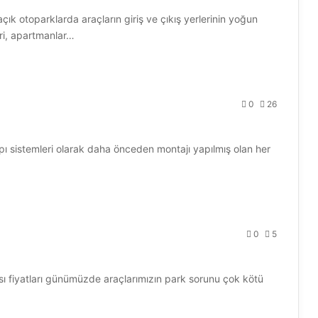
açık otoparklarda araçların giriş ve çıkış yerlerinin yoğun
eri, apartmanlar…
0
26
ı sistemleri olarak daha önceden montajı yapılmış olan her
0
5
ısı fiyatları günümüzde araçlarımızın park sorunu çok kötü