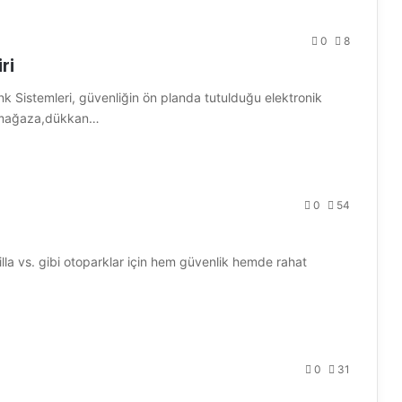
0
8
ri
 Sistemleri, güvenliğin ön planda tutulduğu elektronik
i mağaza,dükkan…
0
54
lla vs. gibi otoparklar için hem güvenlik hemde rahat
0
31