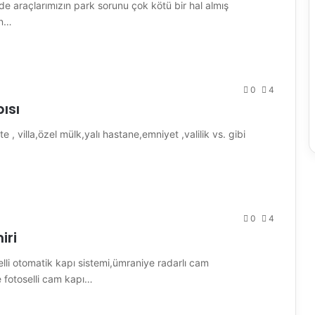
de araçlarımızın park sorunu çok kötü bir hal almış
an…
0
4
ısı
 villa,özel mülk,yalı hastane,emniyet ,valilik vs. gibi
0
4
iri
lli otomatik kapı sistemi,ümraniye radarlı cam
e fotoselli cam kapı…