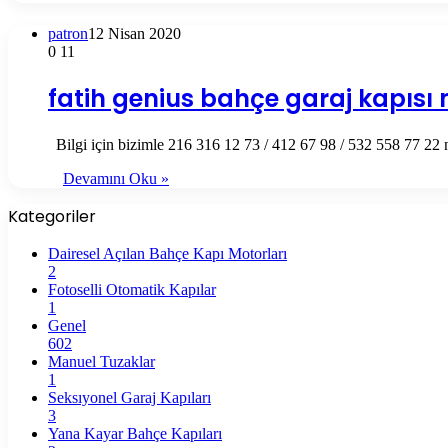
patron
12 Nisan 2020
0
11
fatih genius bahçe garaj kapısı
Bilgi için bizimle 216 316 12 73 / 412 67 98 / 532 558 77 22 n
Devamını Oku »
Kategoriler
Dairesel Açılan Bahçe Kapı Motorları
2
Fotoselli Otomatik Kapılar
1
Genel
602
Manuel Tuzaklar
1
Seksıyonel Garaj Kapıları
3
Yana Kayar Bahçe Kapıları