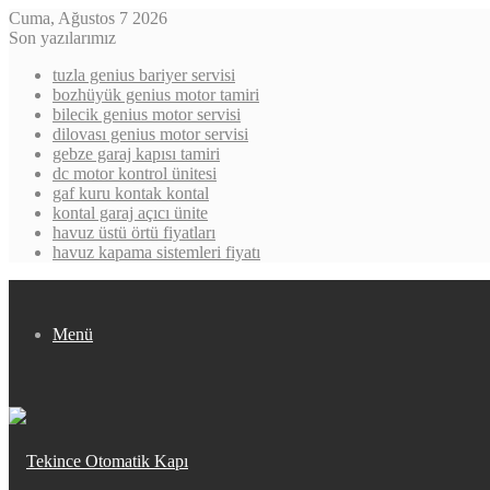
Cuma, Ağustos 7 2026
Son yazılarımız
tuzla genius bariyer servisi
bozhüyük genius motor tamiri
bilecik genius motor servisi
dilovası genius motor servisi
gebze garaj kapısı tamiri
dc motor kontrol ünitesi
gaf kuru kontak kontal
kontal garaj açıcı ünite
havuz üstü örtü fiyatları
havuz kapama sistemleri fiyatı
Menü