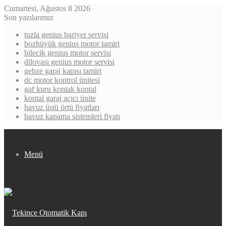
Cumartesi, Ağustos 8 2026
Son yazılarımız
tuzla genius bariyer servisi
bozhüyük genius motor tamiri
bilecik genius motor servisi
dilovası genius motor servisi
gebze garaj kapısı tamiri
dc motor kontrol ünitesi
gaf kuru kontak kontal
kontal garaj açıcı ünite
havuz üstü örtü fiyatları
havuz kapama sistemleri fiyatı
Menü