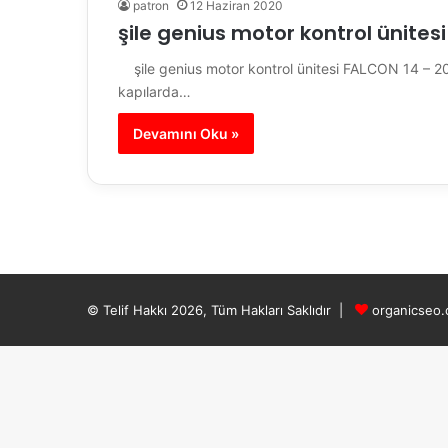
patron
12 Haziran 2020
şile genius motor kontrol ünitesi
şile genius motor kontrol ünitesi FALCON 14 – 2
kapılarda…
Devamını Oku »
© Telif Hakkı 2026, Tüm Hakları Saklıdır |
organicseo.