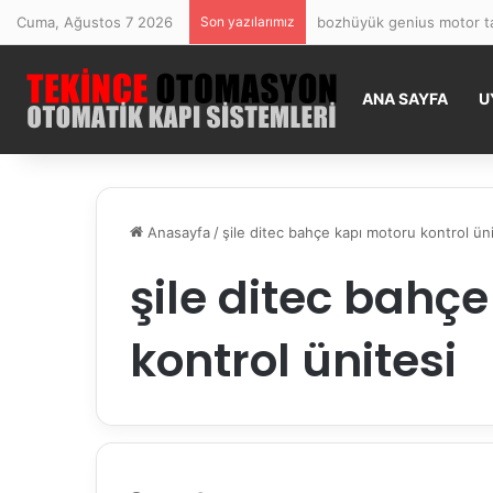
Cuma, Ağustos 7 2026
Son yazılarımız
bozhüyük genius motor ta
ANA SAYFA
U
Anasayfa
/
şile ditec bahçe kapı motoru kontrol üni
şile ditec bahç
kontrol ünitesi