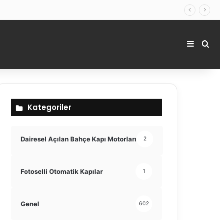
Kenar 
Ara
Kategoriler
Dairesel Açılan Bahçe Kapı Motorları
2
Fotoselli Otomatik Kapılar
1
Genel
602