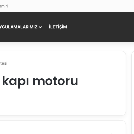
miri
YGULAMALARIMIZ
İLETİŞİM
tesi
e kapı motoru